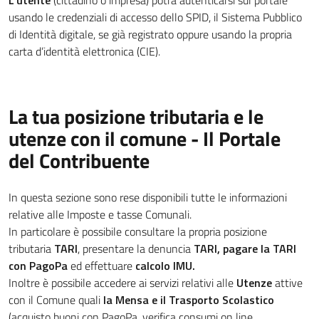
L'utente
(cittadino o impresa) potrà autenticarsi sul portale
usando le credenziali di accesso dello SPID, il Sistema Pubblico
di Identità digitale, se già registrato oppure usando la propria
carta d’identità elettronica (CIE).
La tua posizione tributaria e le
utenze con il comune - Il Portale
del Contribuente
In questa sezione sono rese disponibili tutte le informazioni
relative alle Imposte e tasse Comunali.
In particolare è possibile consultare la propria posizione
tributaria
TARI
, presentare la denuncia
TARI, pagare la TARI
con PagoPa
ed effettuare
calcolo IMU.
Inoltre è possibile accedere ai servizi relativi alle
Utenze
attive
con il Comune quali
la Mensa e il Trasporto Scolastico
(acquisto buoni con PagoPa, verifica consumi on line,